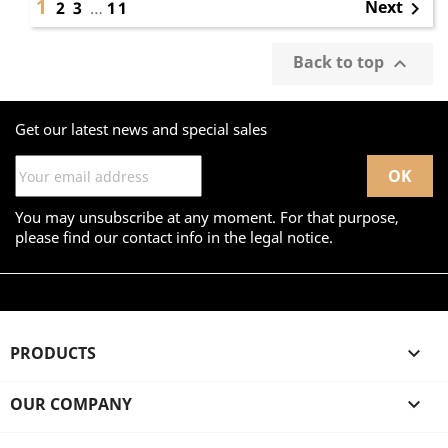
1
Next
2
3
…
11

Back to top

Get our latest news and special sales
You may unsubscribe at any moment. For that purpose,
please find our contact info in the legal notice.
PRODUCTS

OUR COMPANY
