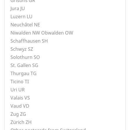
Grisons GR
Jura JU
Luzern LU
Neuchâtel NE
Niwalden NW Obwalden OW
Schaffhausen SH
Schwyz SZ
Solothurn SO
St. Gallen SG
Thurgau TG
Ticino TI
Uri UR
Valais VS
Vaud VD
Zug ZG
Zürich ZH