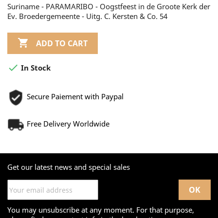
Suriname - PARAMARIBO - Oogstfeest in de Groote Kerk der
Ev. Broedergemeente - Uitg. C. Kersten & Co. 54

ADD TO CART

In Stock
Secure Paiement with Paypal
Free Delivery Worldwide
Get our latest news and special sales
You may unsubscribe at any moment. For that purpose,