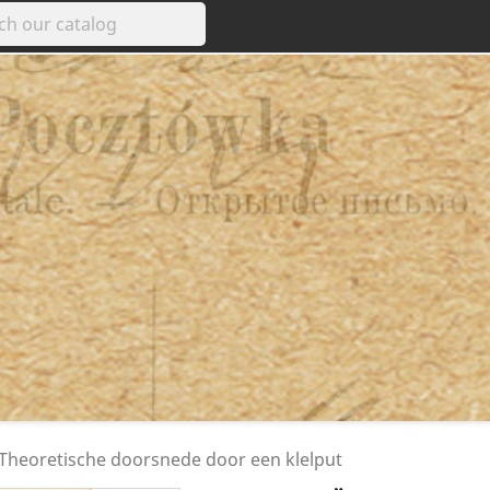
 Theoretische doorsnede door een klelput