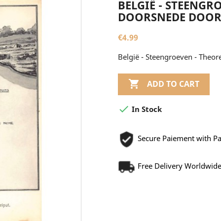
BELGIË - STEENGR
DOORSNEDE DOOR 
€4.99
België - Steengroeven - Theor

ADD TO CART

In Stock
Secure Paiement with P
Free Delivery Worldwid