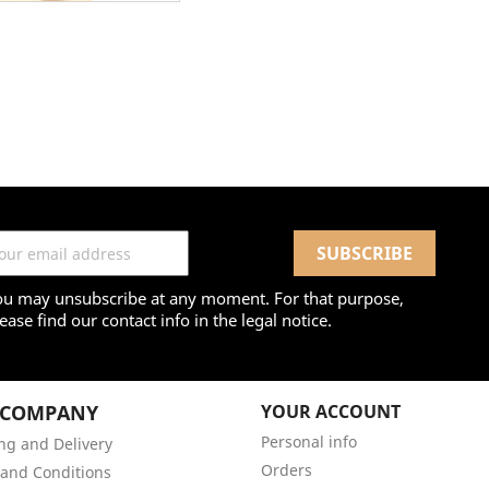
ou may unsubscribe at any moment. For that purpose,
ease find our contact info in the legal notice.
 COMPANY
YOUR ACCOUNT
Personal info
ng and Delivery
Orders
and Conditions