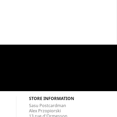
STORE INFORMATION
Sasu Postcardman
Alex Przopiorski
13 rue d'Ormesson