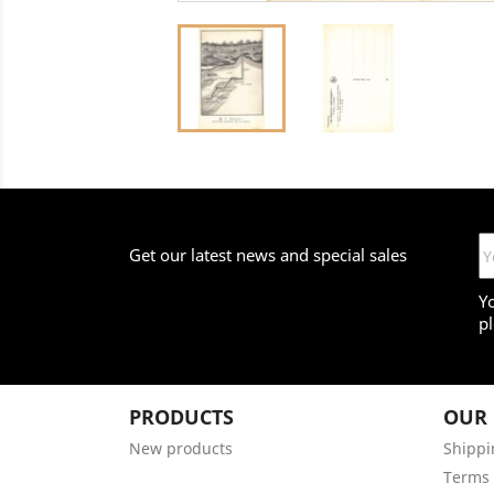
Get our latest news and special sales
Y
pl
PRODUCTS
OUR
New products
Shippi
Terms 