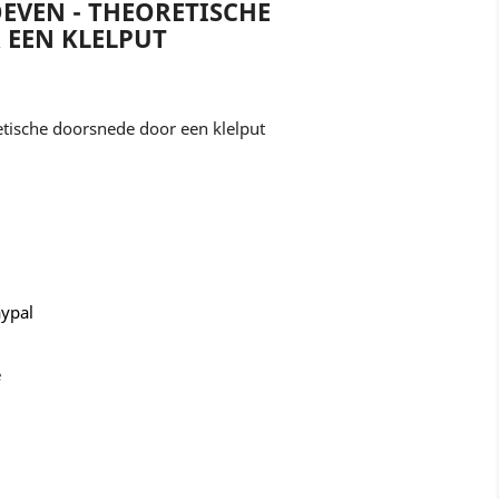
OEVEN - THEORETISCHE
EEN KLELPUT
etische doorsnede door een klelput
aypal
e