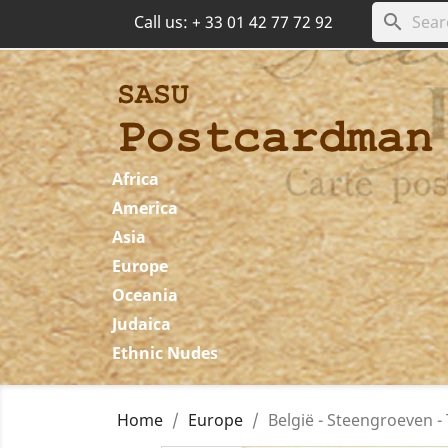
search
Call us:
+ 33 01 42 77 72 92
Africa
America
Asia
Europe
Oceania
Judaica
Ethnic Nudes
Home
Europe
België - Steengroeven -