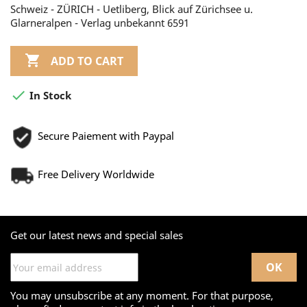
Schweiz - ZÜRICH - Uetliberg, Blick auf Zürichsee u.
Glarneralpen - Verlag unbekannt 6591

ADD TO CART

In Stock
Secure Paiement with Paypal
Free Delivery Worldwide
Get our latest news and special sales
You may unsubscribe at any moment. For that purpose,