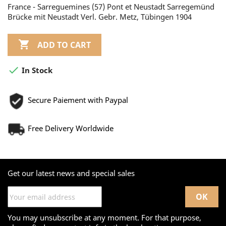
France - Sarreguemines (57) Pont et Neustadt Sarregemünd
Brücke mit Neustadt Verl. Gebr. Metz, Tübingen 1904

ADD TO CART

In Stock
Secure Paiement with Paypal
Free Delivery Worldwide
Get our latest news and special sales
You may unsubscribe at any moment. For that purpose,