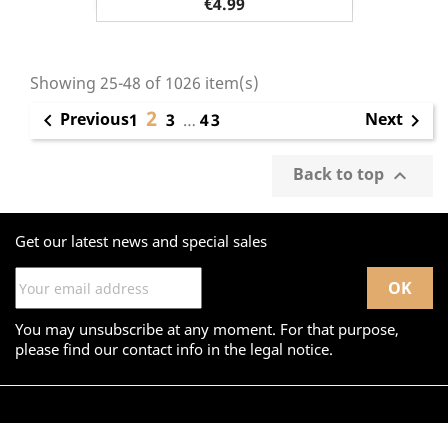
€4.99
Showing 25-48 of 1026 item(s)
2
Previous
Next

1
3
…
43

Back to top

Get our latest news and special sales
You may unsubscribe at any moment. For that purpose,
please find our contact info in the legal notice.