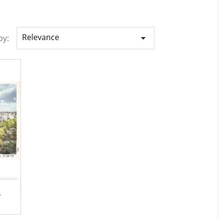
Relevance

by:
.