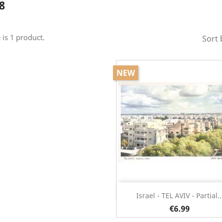
8
 is 1 product.
Sort 
NEW
Quick view

Israel - TEL AVIV - Partial..
€6.99