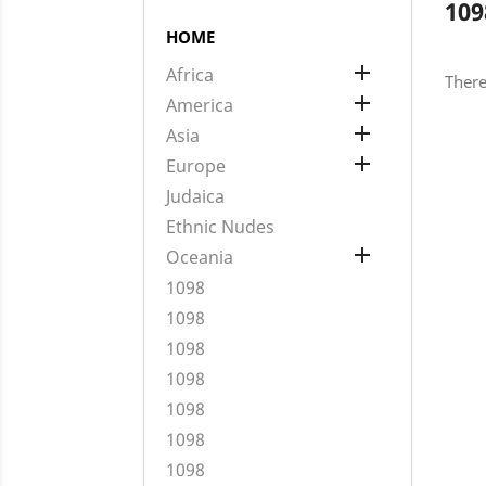
109
HOME

Africa
There

America

Asia

Europe
Judaica
Ethnic Nudes

Oceania
1098
1098
1098
1098
1098
1098
1098