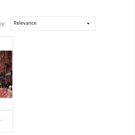
Relevance

by:
..