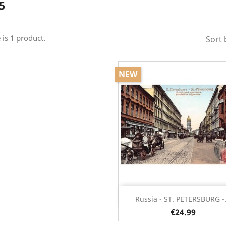
5
 is 1 product.
Sort 
NEW
Quick view

Russia - ST. PETERSBURG -.
€24.99