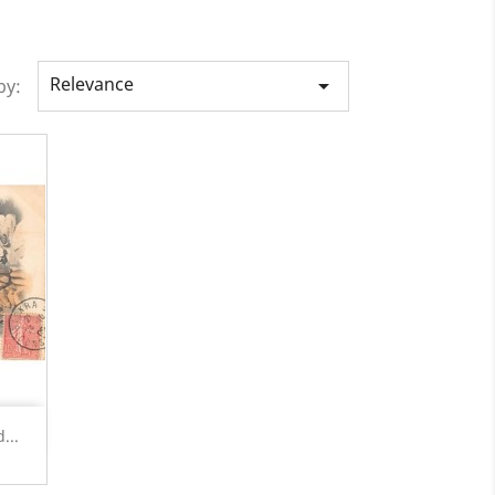
Relevance

by:
...