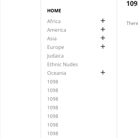
109
HOME

Africa
There

America

Asia

Europe
Judaica
Ethnic Nudes

Oceania
1098
1098
1098
1098
1098
1098
1098