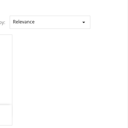
Relevance

by:
.