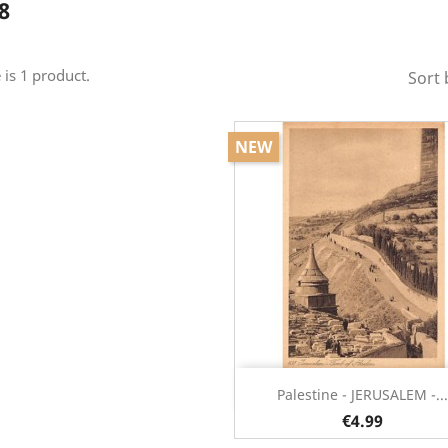
8
 is 1 product.
Sort 
NEW
Quick view

Palestine - JERUSALEM -..
€4.99