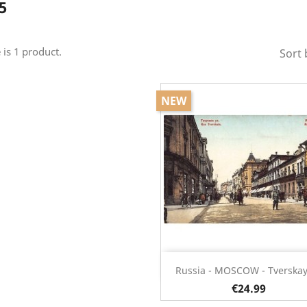
5
 is 1 product.
Sort 
NEW
Quick view

Russia - MOSCOW - Tverskaya
€24.99