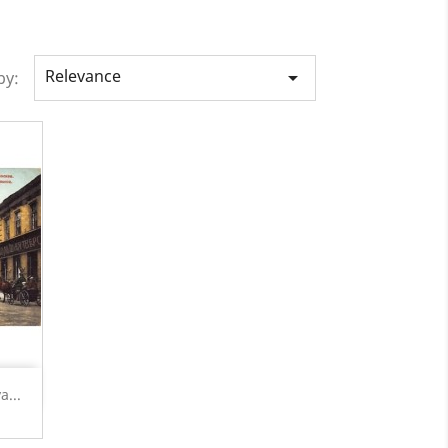
Relevance

by:
...