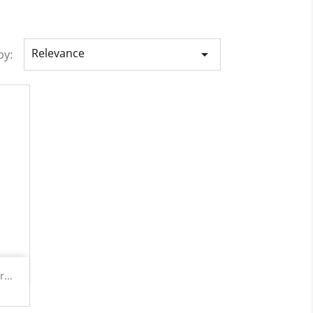
Relevance

by:
...