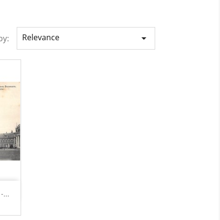
Relevance

by:
...