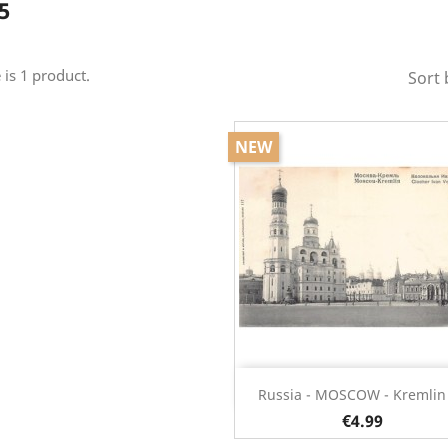
5
 is 1 product.
Sort 
NEW
Quick view

Russia - MOSCOW - Kremlin -
€4.99