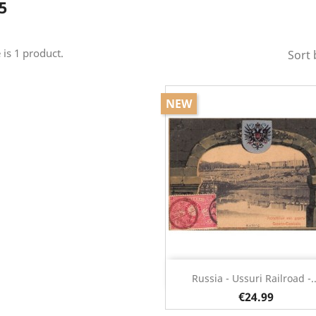
5
 is 1 product.
Sort 
NEW
Quick view

Russia - Ussuri Railroad -..
€24.99