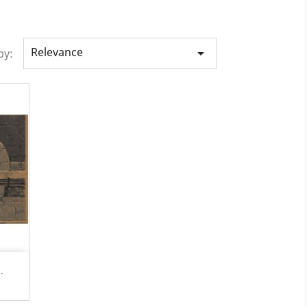
Relevance

by:
.