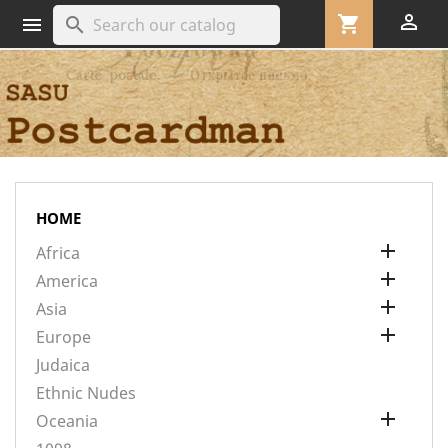

shopping_cart
search

HOME

Africa

America

Asia

Europe
Judaica
Ethnic Nudes

Oceania