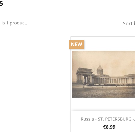
5
 is 1 product.
Sort 
NEW
Quick view

Russia - ST. PETERSBURG -.
€6.99