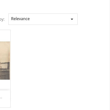
Relevance

by:
..