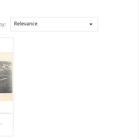
Relevance

by:
..