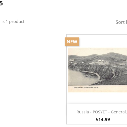
5
 is 1 product.
Sort 
NEW
Quick view

Russia - POSYET - General.
€14.99