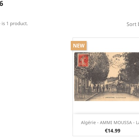
6
 is 1 product.
Sort 
NEW
Quick view

Algérie - AMMI MOUSSA - La
€14.99