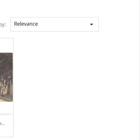
Relevance

by:
...