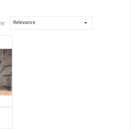
Relevance

by: