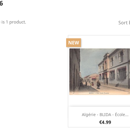
6
 is 1 product.
Sort 
NEW
Quick view

Algérie - BLIDA - École...
€4.99