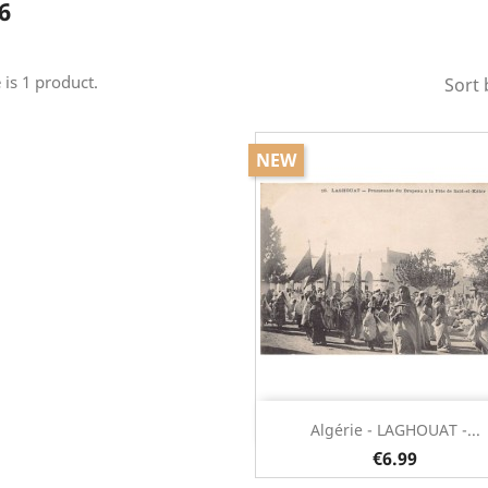
6
 is 1 product.
Sort 
NEW
Quick view

Algérie - LAGHOUAT -...
€6.99