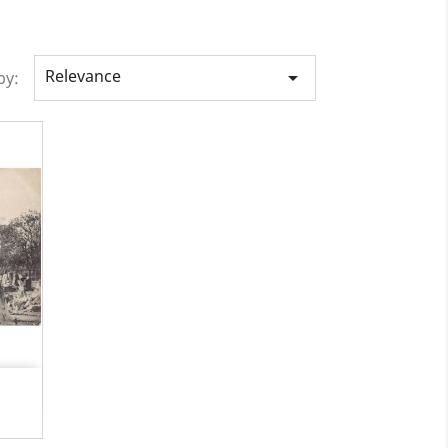
Relevance

by: