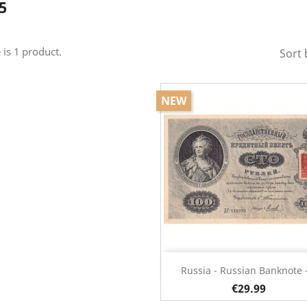
5
 is 1 product.
Sort 
NEW
Quick view

Russia - Russian Banknote -
€29.99