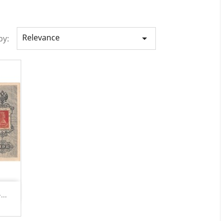
Relevance

by:
...